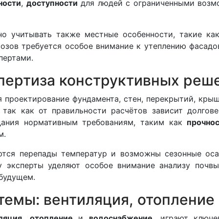
ности
,
доступности
для людей с ограниченными возм
 учитывать также местные особенности, такие как
розов требуется особое внимание к утеплению фасад
пертами.
пертиза конструктивных реш
 проектирование фундамента, стен, перекрытий, крыш
 так как от правильности расчётов зависит долгове
дания нормативным требованиям, таким как
прочно
м.
ются перепады температур и возможны сезонные оса
у эксперты уделяют особое внимание анализу почв
 будущем.
емы: вентиляция, отопление
ляция
,
отопление
и
водоснабжение
, играют ключ