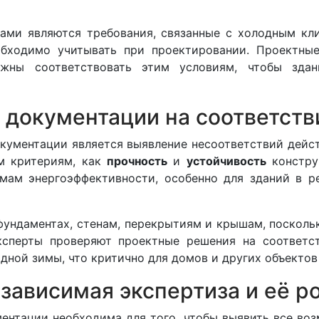
ами являются требования, связанные с холодным кл
обходимо учитывать при проектировании. Проектные
лжны соответствовать этим условиям, чтобы зда
 документации на соответст
окументации является выявление несоответствий дей
им критериям, как
прочность
и
устойчивость
констру
рмам энергоэффективности, особенно для зданий в р
фундаментах, стенам, перекрытиям и крышам, посколь
эксперты проверяют проектные решения на соответ
одной зимы, что критично для домов и других объекто
зависимая экспертиза и её р
ментации необходима для того, чтобы выявить все во