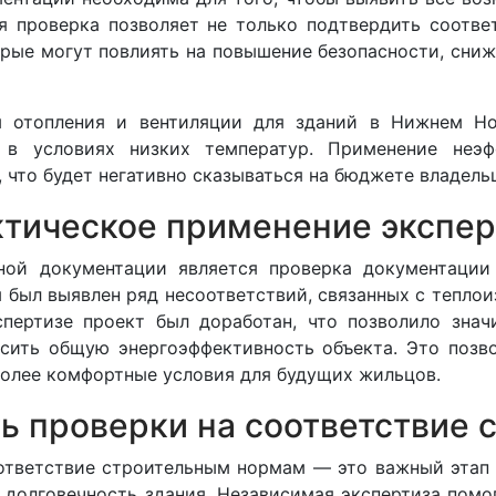
ая проверка позволяет не только подтвердить соотв
орые могут повлиять на повышение безопасности, сниж
 отопления и вентиляции для зданий в Нижнем Но
 в условиях низких температур. Применение неэ
что будет негативно сказываться на бюджете владельц
тическое применение экспе
ой документации является проверка документации
 был выявлен ряд несоответствий, связанных с теплои
пертизе проект был доработан, что позволило знач
сить общую энергоэффективность объекта. Это позво
более комфортные условия для будущих жильцов.
ь проверки на соответствие
ответствие строительным нормам — это важный этап в
и долговечность здания. Независимая экспертиза помо